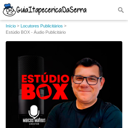
Início
>
Locutores Publicitários
>
Estúdio BOX - Áudio Publicitário