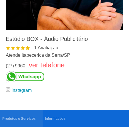
Estúdio BOX - Áudio Publicitário
1
Avaliação
Atende Itapecerica da Serra
/
SP
ver telefone
(27) 9960...
Instagram
Produtos e Serviços
Informações